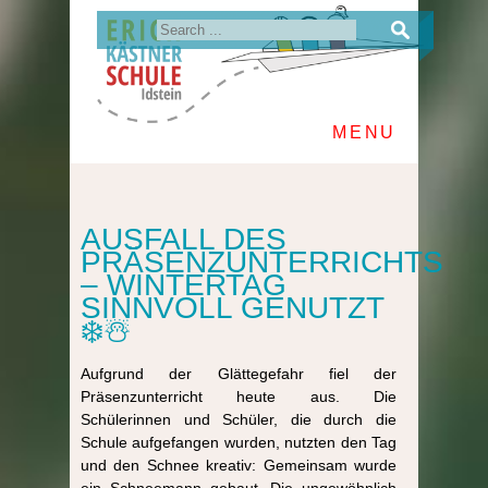
MENU
AUSFALL DES
PRÄSENZUNTERRICHTS
– WINTERTAG
SINNVOLL GENUTZT
❄️☃️
Aufgrund der Glättegefahr fiel der
Präsenzunterricht heute aus. Die
Schülerinnen und Schüler, die durch die
Schule aufgefangen wurden, nutzten den Tag
und den Schnee kreativ: Gemeinsam wurde
ein Schneemann gebaut. Die ungewöhnlich