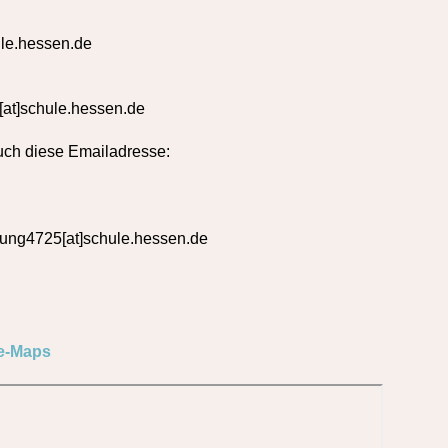
ule.hessen.de
h[at]schule.hessen.de
uch diese Emailadresse:
rung4725[at]schule.hessen.de
e-Maps