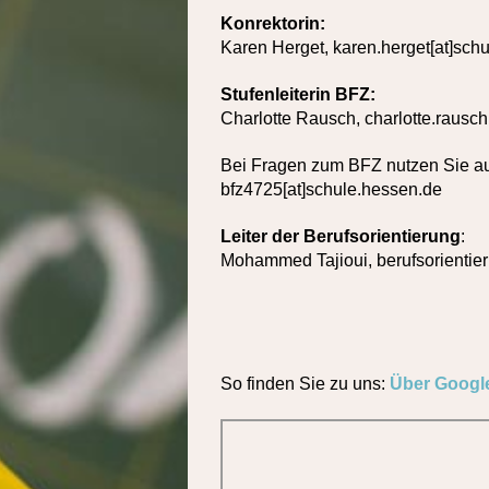
Konrektorin:
Karen Herget, karen.herget
[at]sch
Stufenleiterin BFZ:
Charlotte Rausch, charlotte.rausc
Bei Fragen zum
BFZ
nutzen Sie a
bfz4725[at]schule.hessen.de
Leiter der Berufsorientierung
:
Mohammed Tajioui, berufsorientie
So finden Sie zu uns:
Über Googl