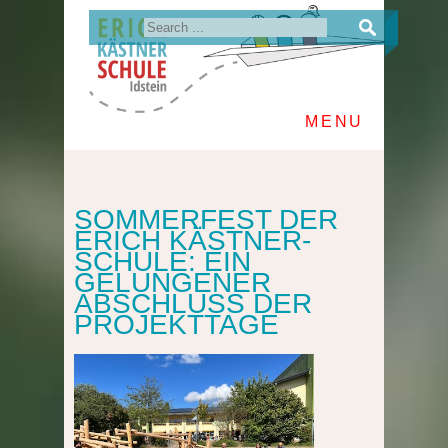
MENU
SOMMERFEST DER
ERICH KÄSTNER-
SCHULE: EIN
GELUNGENER
ABSCHLUSS DER
PROJEKTTAGE