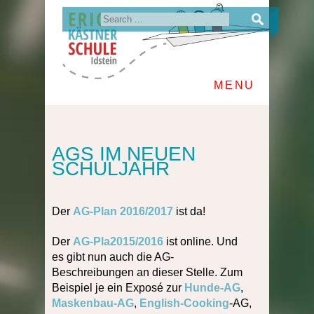
MENU
AGS IM NEUEN
SCHULJAHR
Der
AG-Plan 2016/2017
ist da!
Der
AG-Pla2015/2016
ist online. Und
es gibt nun auch die AG-
Beschreibungen an dieser Stelle. Zum
Beispiel je ein Exposé zur
Hunde-AG
,
Maskenbau-AG
,
English-Cooking
-AG,