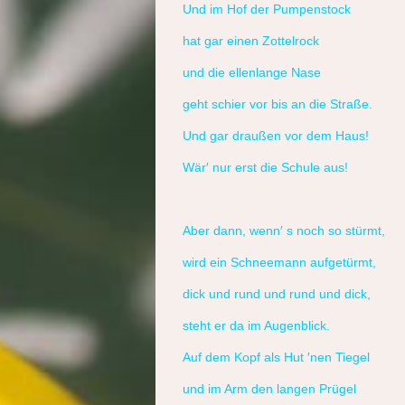
Und im Hof der Pumpenstock
hat gar einen Zottelrock
und die ellenlange Nase
geht schier vor bis an die Straße.
Und gar draußen vor dem Haus!
Wär′ nur erst die Schule aus!
Aber dann, wenn′ s noch so stürmt,
wird ein Schneemann aufgetürmt,
dick und rund und rund und dick,
steht er da im Augenblick.
Auf dem Kopf als Hut ′nen Tiegel
und im Arm den langen Prügel