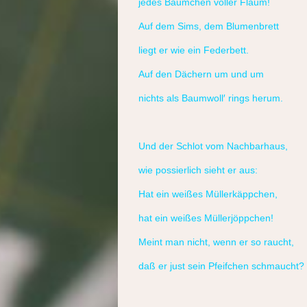
jedes Bäumchen voller Flaum!
Auf dem Sims, dem Blumenbrett
liegt er wie ein Federbett.
Auf den Dächern um und um
nichts als Baumwoll′ rings herum.
Und der Schlot vom Nachbarhaus,
wie possierlich sieht er aus:
Hat ein weißes Müllerkäppchen,
hat ein weißes Müllerjöppchen!
Meint man nicht, wenn er so raucht,
daß er just sein Pfeifchen schmaucht?