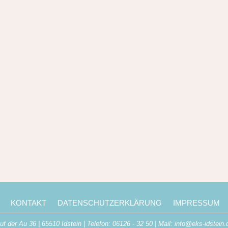
KONTAKT
DATENSCHUTZERKLÄRUNG
IMPRESSUM
uf der Au 36 | 65510 Idstein | Telefon: 06126 - 32 50 | Mail: info@eks-idstein.