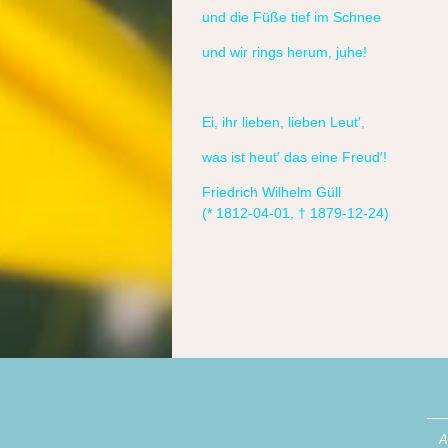
und die Füße tief im Schnee
und wir rings herum, juhe!
Ei, ihr lieben, lieben Leut′,
was ist heut′ das eine Freud′!
Friedrich Wilhelm Güll
(* 1812-04-01, † 1879-12-24)
A