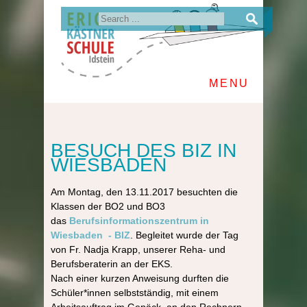
MENU
BESUCH DES BIZ IN
WIESBADEN
Am Montag, den 13.11.2017 besuchten die
Klassen der BO2 und BO3
das
Berufsinformationszentrum in
Wiesbaden - BIZ
. Begleitet wurde der Tag
von Fr. Nadja Krapp, unserer Reha- und
Berufsberaterin an der EKS.
Nach einer kurzen Anweisung durften die
Schüler*innen selbstständig, mit einem
Arbeitsauftrag im Gepäck, an den Rechnern